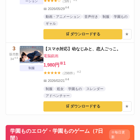
※2
★★★★☆
（3件）
ーション
※4
📅 2026/05/29
動画・アニメーション
音声付き
制服
学園もの
ギャル
🛒 ダウンロードする
★
3
【スマホ対応】幼なじみと、恋人ごっこ。
販売数
電脳戯画
※3
34
※1
1,980円
制服
※2
★★★★★
（298件）
※4
📅 2026/02/21
制服
処女
学園もの
スレンダー
アドベンチャー
🛒 ダウンロードする
★
学園ものエロゲ・学園ものゲーム（7日
※毎日更
新
間）