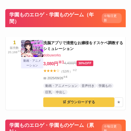
学園ものエロゲ・学園ものゲーム（年
※毎日更
新
間）
1
洗脳アプリで清楚なお嬢様をドスケベ調教する
販売数
シミュレーション
※3
20,168
dobuworks
動画・アニメ
※1
3,080円
4,400円
30%OFF
ーション
※2
★★★★☆
（52件）
※4
📅 2025/09/26
動画・アニメーション
音声付き
学園もの
巨乳
中出し
🛒 ダウンロードする
★
学園ものエロゲ・学園ものゲーム（累
※毎日更
新