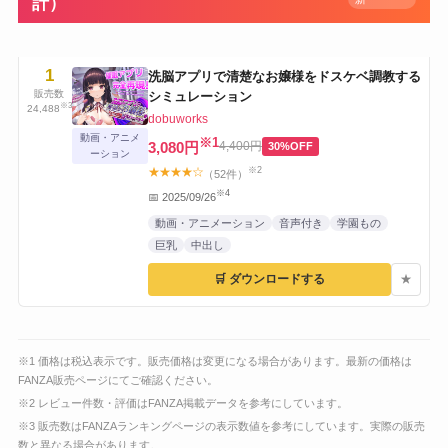
計）
1
洗脳アプリで清楚なお嬢様をドスケベ調教する
販売数
シミュレーション
※3
24,488
dobuworks
動画・アニメ
※1
3,080円
4,400円
30%OFF
ーション
※2
★★★★☆
（52件）
※4
📅 2025/09/26
動画・アニメーション
音声付き
学園もの
巨乳
中出し
🛒 ダウンロードする
★
※1 価格は税込表示です。販売価格は変更になる場合があります。最新の価格は
FANZA販売ページにてご確認ください。
※2 レビュー件数・評価はFANZA掲載データを参考にしています。
※3 販売数はFANZAランキングページの表示数値を参考にしています。実際の販売
数と異なる場合があります。