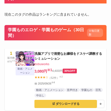
現在このタグの作品はランキングに含まれていません。
学園ものエロゲ・学園ものゲーム（30日
※毎日更
新
間）
1
洗脳アプリで清楚なお嬢様をドスケベ調教する
販売数
シミュレーション
※3
870
dobuworks
動画・アニメ
※1
3,080円
4,400円
30%OFF
ーション
※2
★★★★☆
（52件）
※4
📅 2025/09/26
動画・アニメーション
音声付き
学園もの
巨乳
中出し
🛒 ダウンロードする
★