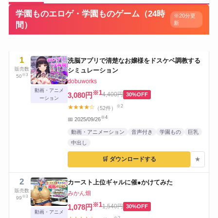
学園ものエロゲ・学園ものゲーム（24時
※20分更
新
間）
1
洗脳アプリで清楚なお嬢様をドスケベ調教する
販売数
シミュレーション
※3
50
dobuworks
動画・アニメ
※1
3,080円
4,400円
30%OFF
ーション
※2
★★★★☆
（52件）
※4
📅 2025/09/26
動画・アニメーション
音声付き
学園もの
巨乳
中出し
🛒 ダウンロードする
★
2
カースト上位ギャルに催●かけてみた
販売数
みかん畑
※3
99
※1
1,078円
1,540円
30%OFF
動画・アニメ